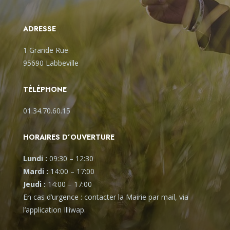
ADRESSE
1 Grande Rue
95690 Labbeville
TÉLÉPHONE
01.34.70.60.15
HORAIRES D’OUVERTURE
Lundi :
09:30
–
12:30
Mardi :
14:00
–
17:00
Jeudi :
14:00
–
17:00
En cas d’urgence : contacter la Mairie par mail, via
l’application Illiwap.