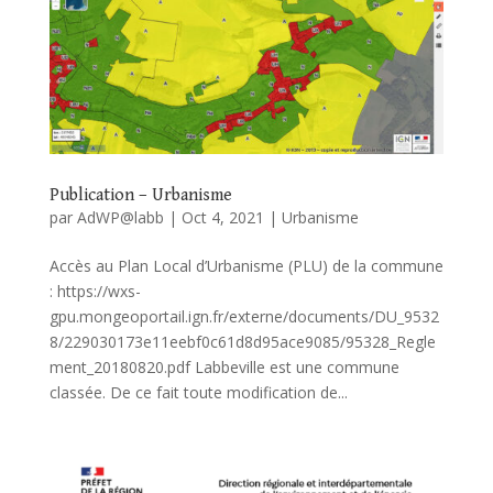
Publication – Urbanisme
par
AdWP@labb
|
Oct 4, 2021
|
Urbanisme
Accès au Plan Local d’Urbanisme (PLU) de la commune
: https://wxs-
gpu.mongeoportail.ign.fr/externe/documents/DU_9532
8/229030173e11eebf0c61d8d95ace9085/95328_Regle
ment_20180820.pdf Labbeville est une commune
classée. De ce fait toute modification de...