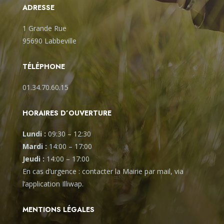
ADRESSE
1 Grande Rue
95690 Labbeville
TÉLÉPHONE
01.34.70.60.15
HORAIRES D’OUVERTURE
Lundi :
09:30
–
12:30
Mardi :
14:00
–
17:00
Jeudi :
14:00
–
17:00
En cas d’urgence : contacter la Mairie par mail, via
l’application Illiwap.
MENTIONS LÉGALES