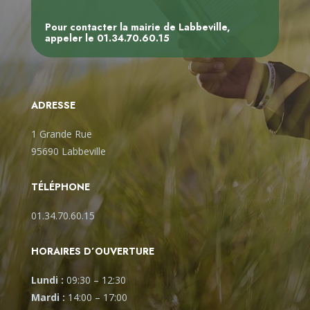
Pour contacter la mairie de Labbeville,
appeler le
01.34.70.60.15
ADRESSE
1 Grande Rue
95690 Labbeville
TÉLÉPHONE
01.34.70.60.15
HORAIRES D’OUVERTURE
Lundi :
09:30
–
12:30
Mardi :
14:00
–
17:00