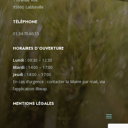
95690 Labbeville
TÉLÉPHONE
01.34.70.60.15
HORAIRES D’OUVERTURE
Lundi :
09:30
–
12:30
Mardi :
14:00
–
17:00
Jeudi :
14:00
–
17:00
En cas d’urgence : contacter la Mairie par mail, via
l’application Illiwap.
MENTIONS LÉGALES