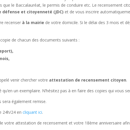
que le Baccalauréat, le permis de conduire etc. Le recensement cit
e défense et
citoyenn
eté (JDC)
et de vous inscrire automatiquement
re recenser
à la mairie
de votre domicile. Si le délai des 3 mois et 
une copie de chacun des documents suivants :
eport),
mois,
pelé venir chercher votre
attestation de recensement citoyen
.
 qu’en un exemplaire. N’hésitez pas à en faire des copies qui vous se
s sera également remise.
he 24h/24 en
cliquant ici
.
de votre attestation de recensement et votre 18ème anniversaire afin