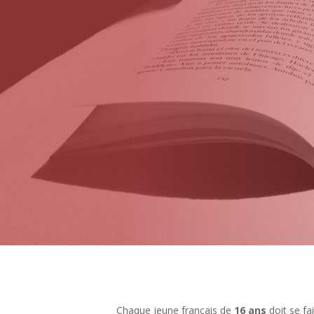
Chaque jeune français de
16
ans
doit se fa