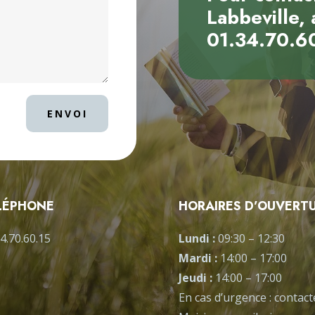
Labbeville, 
01.34.70.6
ENVOI
LÉPHONE
HORAIRES D’OUVERT
4.70.60.15
Lundi :
09:30
–
12:30
Mardi :
14:00
–
17:00
Jeudi :
14:00
–
17:00
En cas d’urgence : contact