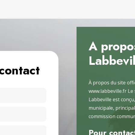
A propos
Labbevil
contact
À propos du site off
www.labbeville.fr Le
Labbeville est conçu,
municipale, princip
commission communi
Pour contact